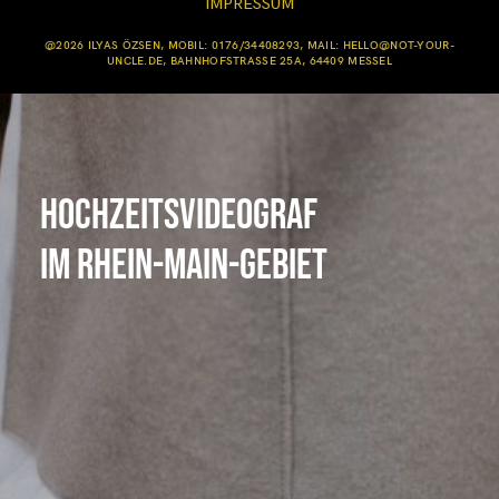
IMPRESSUM
@2026 ILYAS ÖZSEN, MOBIL: 0176/34408293, MAIL: HELLO@NOT-YOUR-
UNCLE.DE, BAHNHOFSTRASSE 25A, 64409 MESSEL
Hochzeitsvideograf
im Rhein-Main-Gebiet